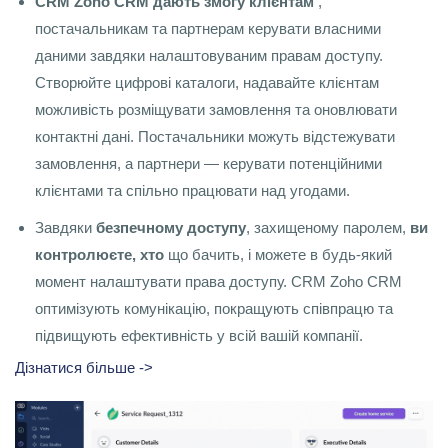
CRM Zoho CRM дають змогу клієнтам
,
постачальникам та партнерам керувати власними
даними завдяки налаштовуваним правам доступу.
Створюйте цифрові каталоги, надавайте клієнтам
можливість розміщувати замовлення та оновлювати
контактні дані. Постачальники можуть відстежувати
замовлення, а партнери — керувати потенційними
клієнтами та спільно працювати над угодами.
Завдяки
безпечному
доступу
, захищеному паролем,
ви
контролюєте, хто
що бачить, і можете в будь-який
момент налаштувати права доступу. CRM Zoho CRM
оптимізують комунікацію, покращують співпрацю та
підвищують ефективність у всій вашій компанії.
Дізнатися більше ->