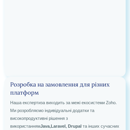
Розробка на замовлення для різних
Аудит на етапі підготовки до
платформ
впровадження та системний аудит
Наша експертиза виходить за межі екосистеми Zoho.
Ми розробляємо індивідуальні додатки та
Уникніть дорогих помилок ще до початку роботи. Ми
високопродуктивні рішення з
проводимо ретельний аудит ваших існуючих процесів
використанням
Java,Laravel, Drupal
та інших сучасних
та технічних недоліків, щоб розробити надійний план