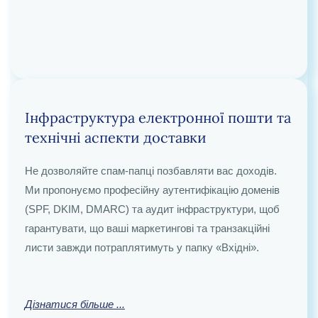
Технічна підтримка та спокій
Інфраструктура електронної пошти та
технічні аспекти доставки
Позбавтеся від розчарувань, пов’язаних із технічними
перебоями в роботі. Наша спеціалізована команда
Не дозволяйте спам-папці позбавляти вас доходів.
технічної підтримки займається усуненням
Ми пропонуємо професійну аутентифікацію доменів
несправностей та постійним оновленням, що дозволяє
(SPF, DKIM, DMARC
) та аудит інфраструктури, щоб
вам зосередитися на своєму бізнесі, а ми дбаємо про
гарантувати, що ваші маркетингові та транзакційні
стабільність і безпеку вашої системи.
листи завжди потраплятимуть у папку «Вхідні».
Дізнатися більше
...
Дізнатися більше ...