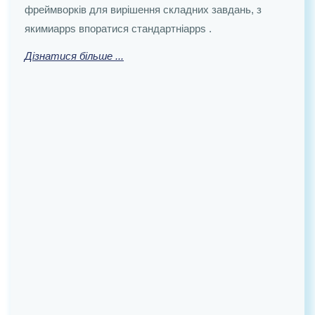
фреймворків для вирішення складних завдань, з
дій ще до початку будь-якого впровадження чи
якимиapps впоратися стандартніapps .
міграції.
Дізнатися більше ...
Дізнатися більше ...