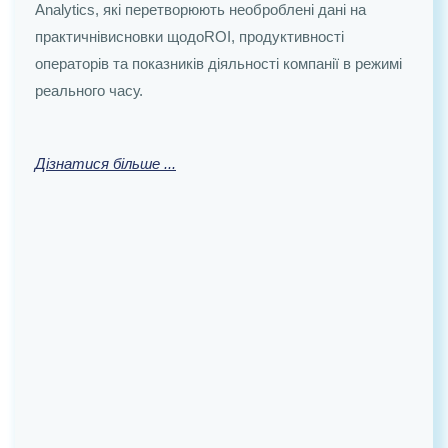
Analytics, які перетворюють необроблені дані на
CRM, Creator або шляхом індивідуальної розробки,
практичні
висновки щодоROI, продуктивності
що дають змогу вашим клієнтам відстежувати хід
операторів та показників діяльності компанії в режимі
реалізації проєктів, підписувати документи та
реального часу.
спілкуватися з вами у середовищі, оформленому у
фірмовому стилі.
Дізнатися більше ...
Дізнатися більше ...