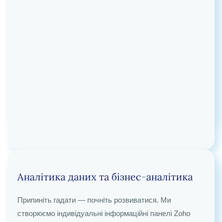
Аналітика даних та бізнес-аналітика
Індивідуальні клієнтські портали
Припиніть гадати — почніть розвиватися. Ми
Підвищення прозорості та рівня задоволеності
створюємо індивідуальні інформаційні панелі Zoho
клієнтів. Ми створюємо захищені портали на базі Zoho