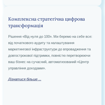
Zoho Creator
Комплексна стратегічна цифрова
трансформація
Отримайте саме те додаток, яке вам потрібно, без
Рішення «Від нуля до 100». Ми беремо на себе все:
жодних компромісів. Ми розробляємо індивідуальні,
від початкового аудиту та налаштування
масштабовані бізнес-додатки з нуля за допомогою
маркетингової інфраструктури до впровадження та
Zoho Creator задовольнити потреби
довгострокової підтримки, повністю перетворюючи
вузькоспеціалізованих галузевих ніш та вимоги щодо
ваш бізнес на сучасний, автоматизований «Центр
пошукової оптимізації.
управління доходами».
Дізнатися більше ...
Дізнатися більше ...