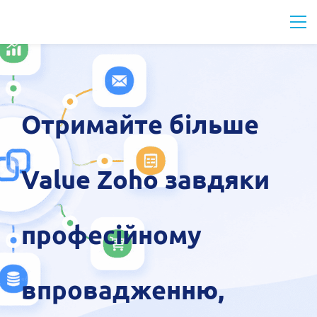
Отримайте більше
Value Zoho завдяки
професійному
впровадженню,