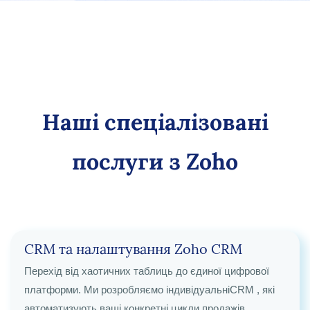
підтримці та
оптимізації
Наші спеціалізовані
послуги з Zoho
CRM та налаштування Zoho CRM
Перехід від хаотичних таблиць до єдиної цифрової
платформи. Ми розробляємо індивідуальніCRM
, які
автоматизують ваші конкретні цикли продажів,