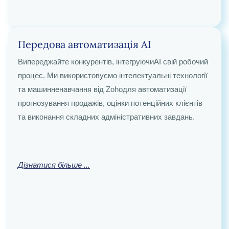
Передова автоматизація AI
Безперебійна інтеграція та
Випереджайте конкурентів, інтегруючиAI свій робочий
автоматизація бізнес-процесів
процес. Ми використовуємо інтелектуальні технології
Усуньте ізольованість даних, підключивши Zoho до
та машинне
навчання
від Zoho
для автоматизації
всього вашого технологічного стеку — включаючи
прогнозування продажів, оцінки потенційних клієнтів
Shopify, SQL або застаріле програмне забезпечення —
та виконання складних адміністративних завдань.
за допомогою логіки BPMN .0 для бездоганної
автоматизованої синхронізації даних.
Дізнатися більше ...
Дізнатися більше ...