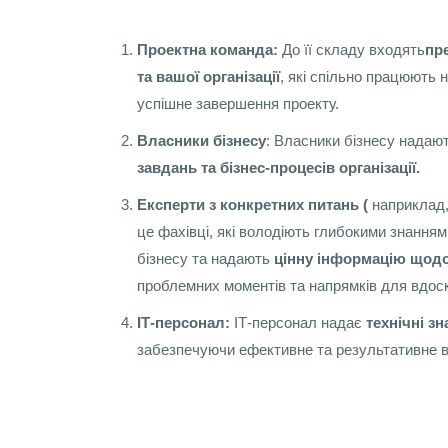
Проектна команда:
До її складу входять
пр
та вашої організації
, які спільно працюють 
успішне завершення проекту.
Власники бізнесу
: Власники бізнесу надаю
завдань та бізнес-процесів організації.
Експерти з конкретних питань (
наприклад,
це фахівці, які володіють глибокими знання
бізнесу та надають
цінну інформацію щодо
проблемних моментів та напрямків для вдос
ІТ-персонал:
ІТ-персонал надає
технічні з
забезпечуючи ефективне та результативне 