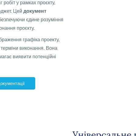
 робіт у рамках проєкту,
юджет. Цей
документ
безпечуючи єдине розуміння
онання проєкту.
браження графіка проекту,
 терміни виконання. Вона
агає виявити потенційні
окументації
Універсальне 