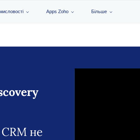
омисловості
Apps Zoho
Більше
scovery
а CRM не