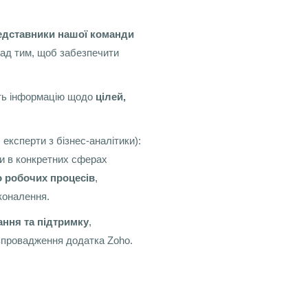
едставники нашої команди
над тим, щоб забезпечити
ть інформацію щодо
цілей,
 експерти з бізнес-аналітики):
ми в конкретних сферах
 робочих процесів
,
коналення.
нання та підтримку
,
впровадження додатка Zoho.