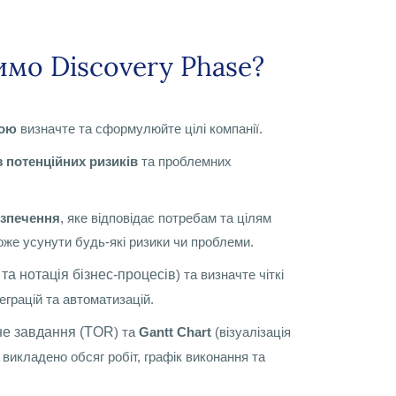
мо Discovery Phase?
дою
визначте та сформулюйте цілі компанії.
з потенційних ризиків
та проблемних
езпечення
, яке відповідає потребам та цілям
оже усунути будь-які ризики чи проблеми.
та нотація бізнес-процесів
) та визначте чіткі
еграцій та автоматизацій.
не завдання (TOR
) та
Gantt Chart
(візуалізація
 викладено обсяг робіт, графік виконання та