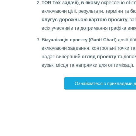
ТOR T
ех-задачі), в якому
окреслено обсяг
включаючи цілі, результати, терміни та б
слугує дорожньою картою проєкту,
за
всіх учасників та дотримання графіка вик
Візуалізація проекту (Gantt Chart)
для
відо
включаючи завдання, контрольні точки та
надає вичерпний
огляд проекту
та допом
вузькі місця та напрямки для оптимізації.
Ознайомтеся з прикладами д