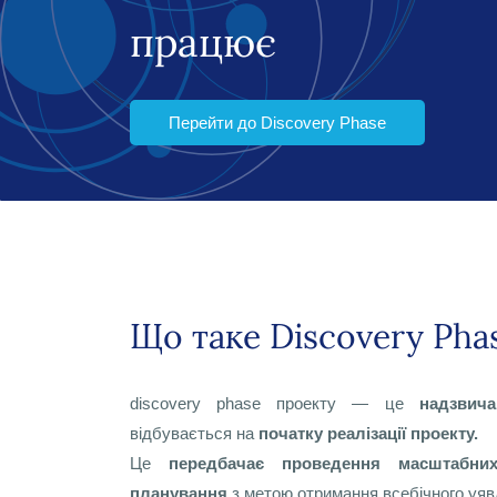
працює
Перейти до Discovery Phase
Що таке Discovery Pha
discovery phase проекту — це
надзвича
відбувається на
початку реалізації проекту.
Це
передбачає проведення масштабних
планування
з метою отримання всебічного уявл