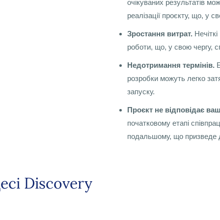
очікуваних результатів мо
реалізації проєкту, що, у с
Зростання витрат.
Нечіткі
роботи, що, у свою чергу, 
Недотримання термінів.
Б
розробки можуть легко зат
запуску.
Проєкт не відповідає ва
початковому етапі співпра
подальшому, що призведе д
есі Discovery