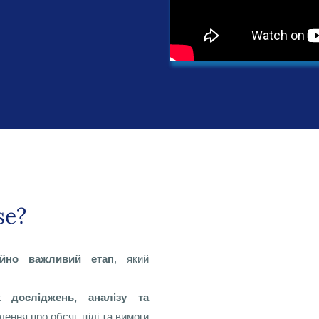
se?
йно важливий етап
, який
 досліджень, аналізу та
ення про обсяг, цілі та вимоги