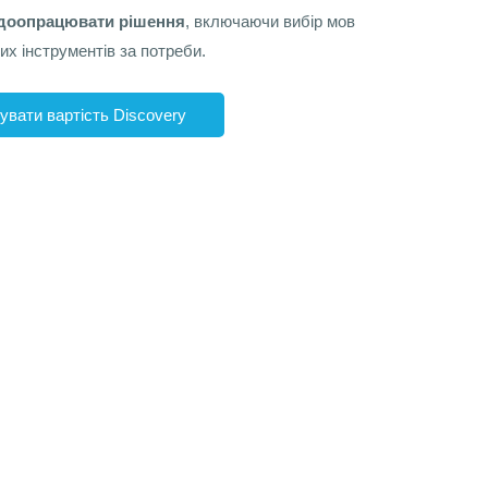
доопрацювати рішення
, включаючи вибір мов
х інструментів за потреби.
увати вартість Discovery