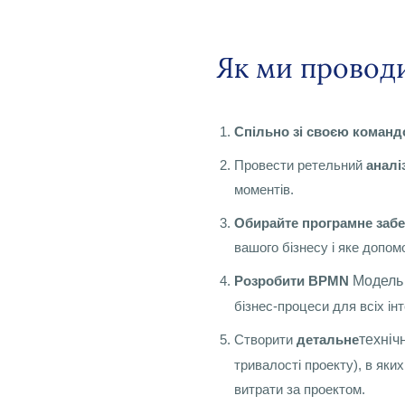
Як ми проводи
Спільно зі своєю коман
Провести ретельний
аналі
моментів.
Обирайте програмне заб
вашого бізнесу і яке допом
Розробити BPMN
Модель 
бізнес-процеси для всіх інт
Створити
детальне
техніч
тривалості проекту), в яких
витрати за проектом.