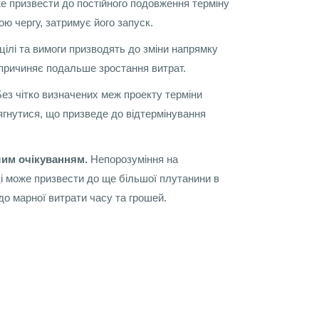
же призвести до постійного подовження терміну
вою чергу, затримує його запуск.
 цілі та вимоги призводять до зміни напрямку
спричиняє подальше зростання витрат.
ез чітко визначених меж проекту терміни
ягнутися, що призведе до відтермінування
шим очікуванням.
Непорозуміння на
ці може призвести до ще більшої плутанини в
о марної витрати часу та грошей.