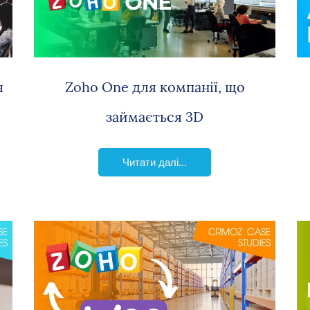
я
Zoho One для компанії, що
займається 3D
Читати далі...