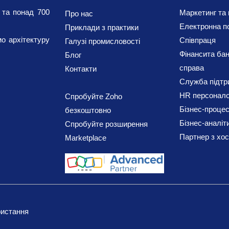
 та понад 700
Маркетинг та 
Про нас
Електронна п
Приклади з практики
о архітектуру
Співпраця
Галузі промисловості
Фінанси
та бан
Блог
справа
Контакти
Служба підтри
HR персонал
Спробуйте Zoho
Бізнес-проце
безкоштовно
Бізнес-аналіти
Спробуйте розширення
Партнер з хос
Marketplace
ристання