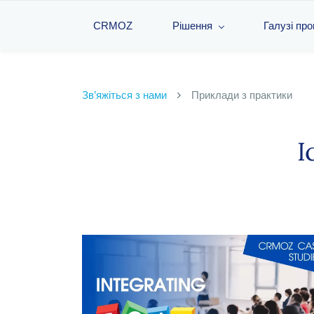
CRMOZ
Рішення
Галузі пр
Зв’яжіться з нами
Приклади з практики
І