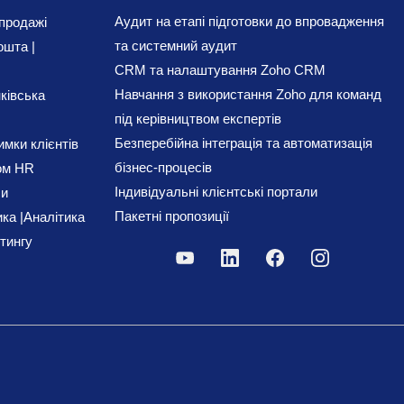
Аудит на етапі підготовки до впровадження
продажі
та системний аудит
ошта |
CRM та налаштування Zoho CRM
Навчання з використання Zoho для команд
ківська
під керівництвом експертів
Безперебійна інтеграція та автоматизація
мки клієнтів
бізнес-процесів
ом HR
Індивідуальні клієнтські портали
си
Пакетні пропозиції
ка |
Аналітика
тингу