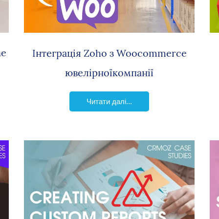
ne
Інтеграція Zoho з Woocommerce
ювелірної
компанії
Читати далі...