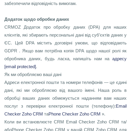
забезпечили відповідність вимогам.
Додаток щодо обробки даних
CRMOZ Додаток про обробку даних (DPA) для наших
клієнтів, які збирають персональні дані від суб’єктів даних у
ЄС. Цей DPA містить договірні умови, що відповідають
GDPR . Якщо вам потрібна копія DPA щодо нашої ролі як
обробника даних, будь ласка, напишіть нам на
адресу
[email protected]
.
Як ми обробляємо ваші дані
Адреси електронної пошти та номери телефонів — це єдині
дані, які ми обробляємо від вашого імені. Наша роль в
обробці ваших даних обмежується наданням вам наших
послуг з перевірки електронної пошти (телефону):
Email
Checker Zoho CRM
та
Phone Checker Zoho CRM
».
Коли ви встановлюєте CRM Email Checker Zoho CRM та/
абоPhone Checker Zoho CRM у вашій CRM Zoho CRM для