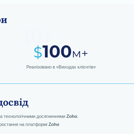
ри
10+
10
0
$
м
+
Реалізовано в «Виходах клієнтів»
досвід
 та технологічними досягненнями
Zoho
.
зростання на платформі
Zoho