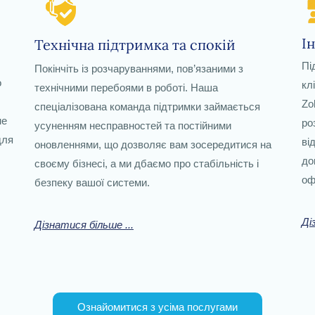
І
Технічна підтримка та спокій
Пі
Покінчіть із розчаруваннями, пов’язаними з
o
кл
технічними перебоями в роботі. Наша
Zo
спеціалізована команда підтримки займається
не
ро
усуненням несправностей та постійними
для
ві
оновленнями, що дозволяє вам зосередитися на
до
своєму бізнесі, а ми дбаємо про стабільність і
оф
безпеку вашої системи.
Ді
Дізнатися більше ...
Ознайомитися з усіма послугами