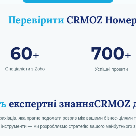
Перевірити
CRMOZ
Номе
60
700
+
+
Спеціалісти з Zoho
Успішні проекти
ть
експертні знанняCRMOZ
ахівців, яка прагне подолати розрив між вашими бізнес-цілями
 інструменти — ми розробляємо стратегію вашого майбутнього 