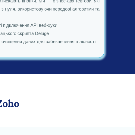
атискають кнопки. Ми — бізнес-архітектори, які
з нуля, використовуючи передові алгоритми та
і підключення API веб-хуки
ацького скрипта Deluge
а очищення даних для забезпечення цілісності
Zoho