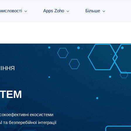
омисловості
Apps Zoho
Більше
ІННЯ
СТЕМ
исокоефективні екосистеми
 та безперебійної інтеграції