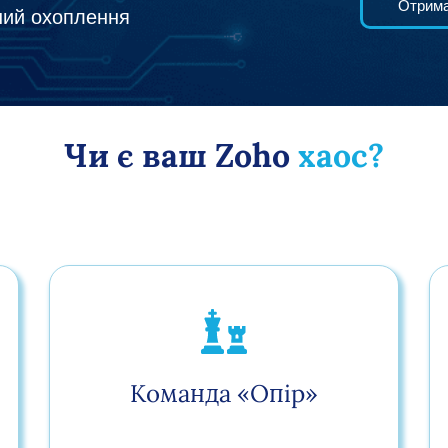
Отрима
ьний охоплення
Чи є ваш Zoho
хаос?
Команда «Опір»