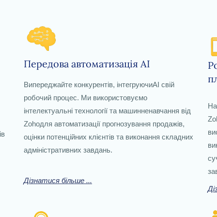
Передова автоматизація AI
Р
п
Випереджайте конкурентів, інтегруючиAI свій
робочий процес. Ми використовуємо
На
інтелектуальні технології та машинне
навчання
від
Zo
Zoho
для автоматизації прогнозування продажів,
в
ів
оцінки потенційних клієнтів та виконання складних
ви
адміністративних завдань.
су
за
Дізнатися більше ...
Ді