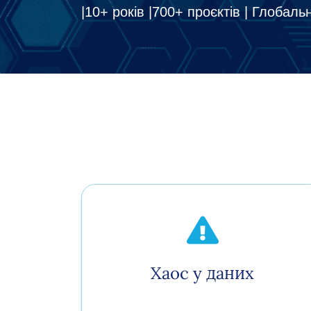
|10+ років |
700+ проєктів | Глобал
Хаос у даних