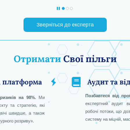
Зверніться до експерта
Отримати
Свої пільги
а платформа
Аудит та в
рхітектор HR персоналом та
рхітектор Zoho Creator Low-
Архітектор Zoho Analytics
Архітектор екосистеми Zoh
Архітектор інтеграції
Стратег з питань
Позбавтеся від про
 ризиків на 98%.
Ми
адрових операцій у Zoho HR
бізнес-аналітики (BI) Zoho
Code
автоматизації та розвитку
екосистеми Zoho
Finance & Sales
експертний аудит в
кту та стратегію, які
Analytics
робочі потоки, що до
вічі швидше, а також
систему на міцній, ма
урного розриву».