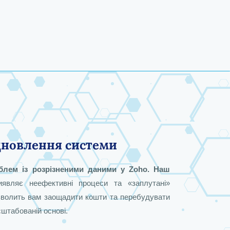
ідновлення системи
o
Стратег з питань Zoho CX та
Спеціаліст із управління
Керівник відділу
блем із розрізненими даними у Zoho. Наш
доходами (RevOps) у компанії
автоматизації та генерації
автоматизації підтримки
иявляє неефективні процеси та «заплутані»
попиту в Zoho
клієнтів
Zoho
зволить вам заощадити кошти та перебудувати
сштабованій основі.