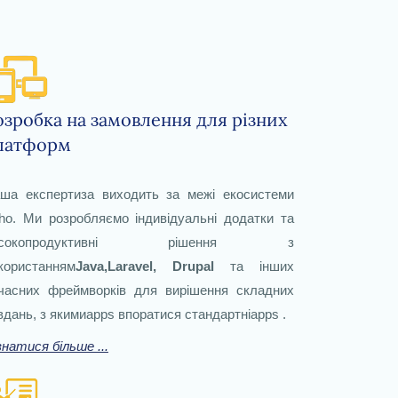
озробка на замовлення для різних
латформ
ша експертиза виходить за межі екосистеми
ho. Ми розробляємо індивідуальні додатки та
исокопродуктивні рішення з
користанням
Java,Laravel, Drupal
та інших
часних фреймворків для вирішення складних
вдань, з якимиapps впоратися стандартніapps .
знатися більше ...