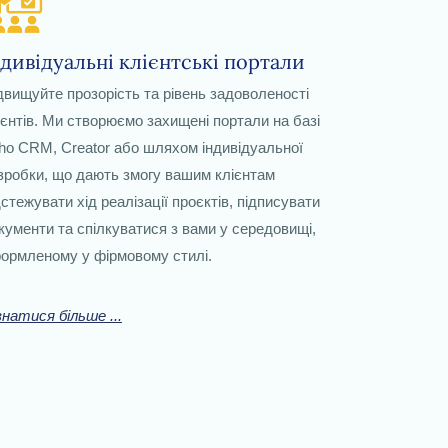
ндивідуальні клієнтські портали
двищуйте прозорість та рівень задоволеності
ієнтів. Ми створюємо захищені портали на базі
ho CRM, Creator або шляхом індивідуальної
зробки, що дають змогу вашим клієнтам
дстежувати хід реалізації проєктів, підписувати
кументи та спілкуватися з вами у середовищі,
ормленому у фірмовому стилі.
знатися більше ...