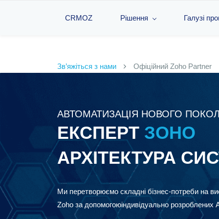
CRMOZ
Рішення
Галузі пр
Зв’яжіться з нами
Офіційний Zoho Partner
АВТОМАТИЗАЦІЯ НОВОГО ПОКОЛ
ЕКСПЕРТ
ЗOHO
​АРХІТЕКТУРА СИ
Ми перетворюємо складні бізнес-потреби на в
Zoho за допомогою
індивідуально розроблених AI