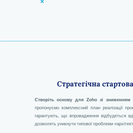
Стратегічна стартов
Керівник відділу інженерії та
Zoho: стратегічні рішення та
Керівник відділу AI
А
А
Створіть основу для Zoho зі зниженням
діалогової інтелектуальної
архітектор корпоративних
індивідуальної розробки
к
пропонуємо комплексний план реалізації проє
системи в Zoho
рішень
гарантують, що впровадження відбудеться вд
дозволять уникнути типової проблеми «архітект