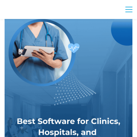
Галузі промисловості
Охорона здоров’я