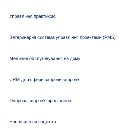
Управління практикою
Ветеринарна система управління проектами (PMS)
РАННІЙ ДОСТУП
Медичне обслуговування на дому
Скоро
Програмне забезпечення
CRM для сфери охорони здоров’я
Скоро
для управління
Ветеринарна система
Охорона здоров’я працівників
практикою
Скоро
управління проектами
Медичне обслуговування
Направлення пацієнта
Оптимізуйте процес призначення прийомів, ведення