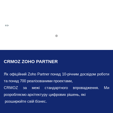
Інтеграція
SalesIQ із Zoho
CRMOZ ZOHO PARTNER
CRM
Як офіційний Zoho Partner понад 10-річним досвідом роботи
та понад 700 реалізованими проектами,
Одним із найважливіших етапів у
CRMOZ за межі стандартного впровадження. Ми
створенні активного веб-сайту,
розробляємо архітектуру цифрових рішень, які
орієнтованого на взаємодію з клієнтами,
розширюйте свій бізнес.
є інтеграція SalesIQ. Це система онлайн-
чату, що забезпечує повне відстеження