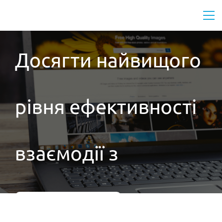
Досягти найвищого
рівня ефективності
взаємодії з
клієнтами
Спробуйте зараз