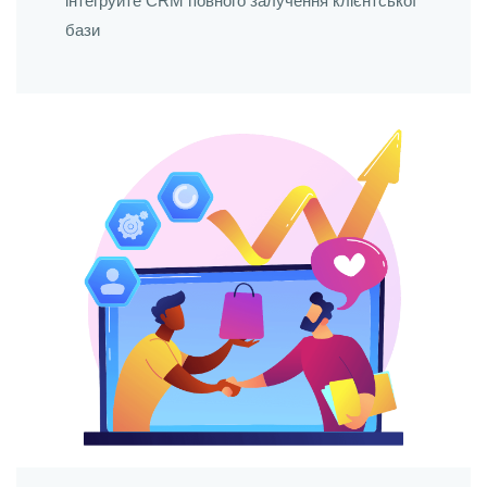
інтегруйте CRM повного залучення клієнтської
бази