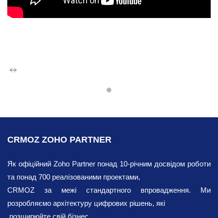
CRM з Zoho
CRM
CRMOZ ZOHO PARTNER
Цілком ймовірно, що порожня бізнес-
платформа не зацікавить користувачів.
Як офіційний Zoho Partner понад 10-річним досвідом роботи
Тому однією з головних переваг роботи з
та понад 700 реалізованими проектами,
Zoho CRM можливість інтегрувати
CRMOZ за межі стандартного впровадження. Ми
компанії з різних галузей, таких як
розробляємо архітектуру цифрових рішень, які
фінанси, розваги, аналітика, моніторинг,
розширюйте свій бізнес.