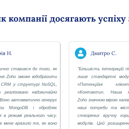
як компанії досягають успіху
ія Н.
Дмитро С.
ично ставився до того, як
"
Більшість інтеграцій 
ня Zoho зможе відобразити
лише стандартні моду
і CRM у структурі NoSQL,
«Потенційні кліє
 реалізовано надзвичайно
«Контакти». Наша ко
 Воно автоматично генерує
Zoho значною мірою нал
ри MongoDB і обробляє
наші потреби та міст
я в режимі реального часу.
створених вручну кор
е мене вразило те, як воно
модулів. Цей розшире