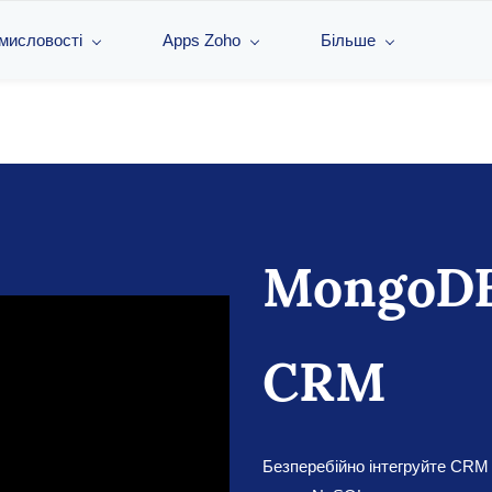
омисловості
Apps Zoho
Більше
MongoDB
CRM
Безперебійно інтегруйте CR