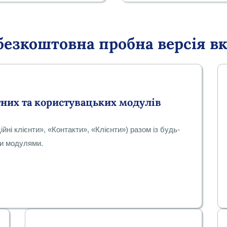
безкоштовна пробна версія в
тних та користувацьких модулів
йні клієнти», «Контакти», «Клієнти») разом із будь-
и модулями.