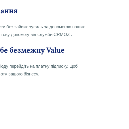
вання
еси без зайвих зусиль за допомогою наших
иттєву допомогу від служби CRMOZ .
ебе безмежну Value
іоду перейдіть на платну підписку, щоб
оту вашого бізнесу.