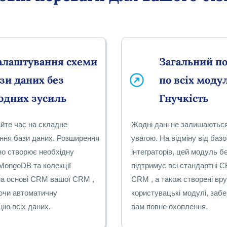
алаштування схеми
Загальний п
зи даних без
по всіх моду
одних зусиль
Гнучкість
йте час на складне
Жодні дані не залишаютьс
ння бази даних. Розширення
увагою. На відміну від баз
но створює необхідну
інтеграторів, цей модуль б
MongoDB та колекції
підтримує всі стандартні 
а основі CRM вашої CRM ,
CRM , а також створені вр
ючи автоматичну
користувацькі модулі, заб
цію всіх даних.
вам повне охоплення.