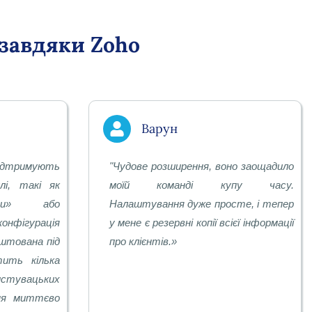
 завдяки Zoho
Варун
підтримують
"
Чудове розширення, воно заощадило
лі, такі як
моїй команді купу часу.
нти» або
Налаштування дуже просте, і тепер
нфігурація
у мене є резервні копії всієї інформації
аштована під
про клієнтів.
»
ить кілька
истувацьких
ння миттєво