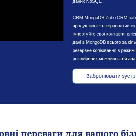
даних NoSQL.
CRM MongoDB Zoho CRM забез
продуктивність корпоративног
імпортуйте свої контакти, кліє
дані в MongoDB всього за кіль
резервне копіювання в режимі
розширених можливостей ана
Забронювати зустр
овні переваги для вашого біз