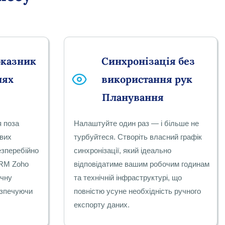
оказник
Синхронізація без
лях
використання рук
Планування
я поза
Налаштуйте один раз — і більше не
ових
турбуйтеся. Створіть власний графік
езперебійно
синхронізації, який ідеально
CRM Zoho
відповідатиме вашим робочим годинам
учну
та технічній інфраструктурі, що
езпечуючи
повністю усуне необхідність ручного
експорту даних.