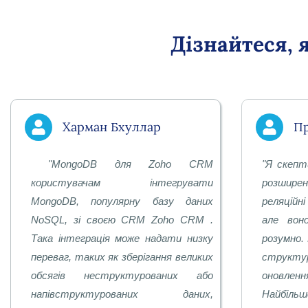
Дізнайтеся, 
Харман Бхуллар
Пр
"
MongoDB для Zoho CRM
"
Я скепт
користувачам інтегрувати
розширен
MongoDB, популярну базу даних
реляційн
NoSQL, зі своєю CRM Zoho CRM .
але воно
Така інтеграція може надати низку
розумно.
переваг, таких як зберігання великих
структу
обсягів неструктурованих або
оновленн
напівструктурованих даних,
Найбільш