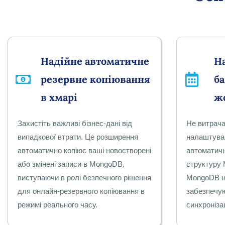
Надійне автоматичне
Н
резервне копіювання
ба
в хмарі
ж
Захистіть важливі бізнес-дані від
Не витрача
випадкової втрати. Це розширення
налаштува
автоматично копіює ваші новостворені
автоматич
або змінені записи в MongoDB,
структуру 
виступаючи в ролі безпечного рішення
MongoDB н
для онлайн-резервного копіювання в
забезпечу
режимі реального часу.
синхроніза