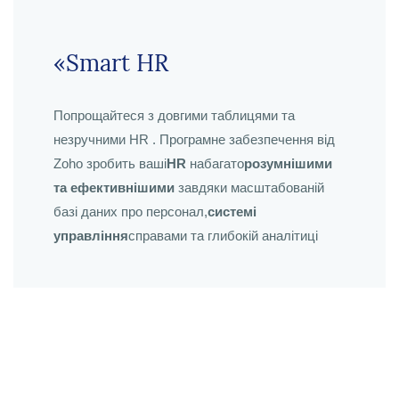
«Smart HR
Попрощайтеся з довгими таблицями та
незручними HR . Програмне забезпечення від
Zoho зробить ваші
HR
набагато
розумнішими
та ефективнішими
завдяки масштабованій
базі даних про персонал,
системі
управління
справами та глибокій аналітиці