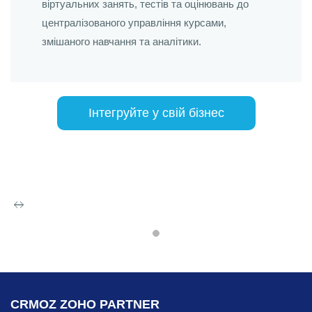
віртуальних занять, тестів та оцінювань до
централізованого управління курсами,
змішаного навчання та аналітики.
Інтегруйте у свій бізнес
Zoho People
Zoho People комплексна система, що
містить повну базу даних про
CRMOZ ZOHO PARTNER
співробітників. Вона складається з