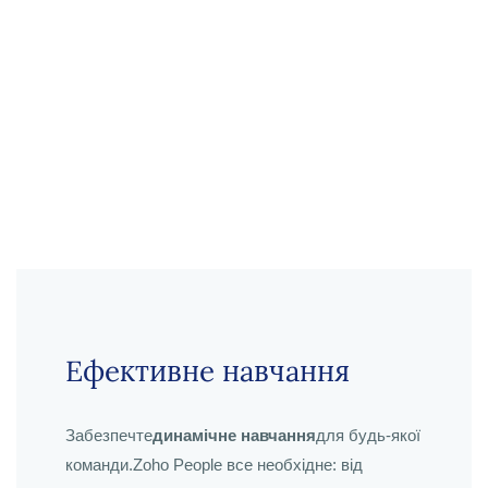
Ефективне навчання
Забезпечте
динамічне навчання
для будь-якої
команди.Zoho People все необхідне: від