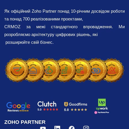
модулів та інструментів, що входять
Як офіційний Zoho Partner понад 10-річним досвідом роботи
до
набору
рішень Zoho
, які допомагають в
та понад 700 реалізованими проектами,
управлінні підбором персоналу,
CRMOZ за межі стандартного впровадження. Ми
ієрархічному аналізі, нарахуванні
розробляємо архітектуру цифрових рішень, які
заробітної плати та виплаті премій, обліку
розширюйте свій бізнес.
відпусток, управлінні інформацією,
навчанні та іншому. Функціональні
можливості цієї системи дозволяють
автоматизувати HR — від моменту
отримання кандидатом пропозиції про
роботу до завершення його циклу
працевлаштування в компанії.
Процеси автоматизації
забезпечують значну
ZOHO PARTNER
віддачу порівняно з