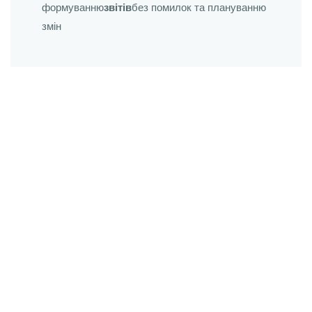
формуванню
звітів
без помилок та плануванню
змін