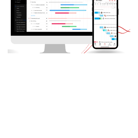
Персоналізація
CRMOZ повністю CRMOZ Zoho Projects ваших потреб,
адже гнучкий інструмент управління є запорукою успіху
проекту
Інтуїтивно зрозумілий
інтерфейс