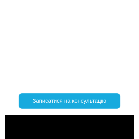
Зручний інтерфейс допоможе вам зрозуміти, як працює цей
продукт Zoho, завдяки чому ви зможете швидко та легко
інтегрувати його в роботу вашої команди
Інтеграція з іншими програмами
Як і більшість продуктів Zoho, Projects легко інтегрується з
вашими улюбленими програмами та додатками сторонніх
розробників
Записатися на консультацію