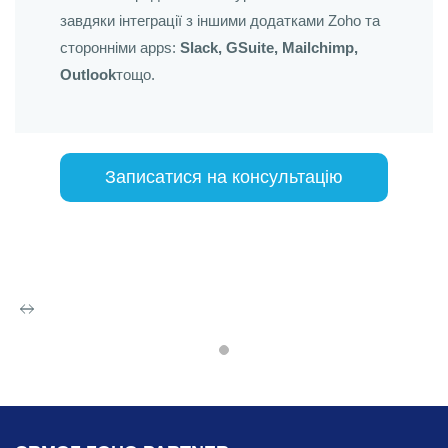
завдяки інтеграції з іншими додатками Zoho та
сторонніми apps:
Slack, GSuite, Mailchimp,
Outlook
тощо.
Записатися на консультацію
Zoho Recruit
Використання CRM та автоматизація
різних процесів допоможуть значно