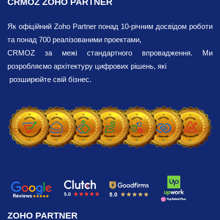
CRMOZ ZOHO PARTNER
підвищити ефективність роботи вашого
HR або консалтингової компанії. Це
Як офіційний Zoho Partner понад 10-річним досвідом роботи
стратегічно важливий бізнес-інструмент,
та понад 700 реалізованими проектами,
який допомагає організаціям скоротити
CRMOZ за межі стандартного впровадження. Ми
витрати, підвищити продуктивність та
розробляємо архітектуру цифрових рішень, які
поліпшити якість підбору персоналу.
розширюйте свій бізнес.
Наша компанія пропонує послуги з
налаштування та оптимізації робочих
місць у вашій компанії на базі Zoho
Recruit .
Автоматизація процесу
ціноутворення для
кадрових агентств
Zoho Recruit хмарна система управління
ZOHO PARTNER
кандидатами, розроблена компанією