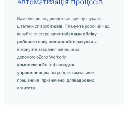
Автоматизація процесів
Вам більше не доведеться вручну шукати
штатних співробітників. Плануйте робочий час,
керуйте електронними
табелями обліку
робочого часу
,
виставляйте рахунки
та
виконуйте завдання швидше за
допомогоюZoho Workerly
комплексної
платформи
для
управління
циклом роботи тимчасових
працівників, призначеної для
кадрових
агентств