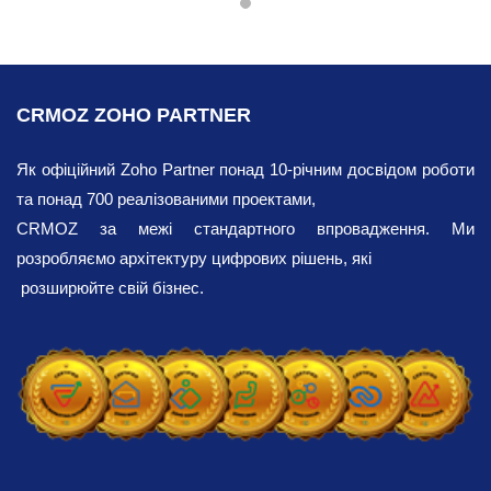
Zoho Corporation розробник програмного
забезпечення, що пропонує продукти для
CRMOZ ZOHO PARTNER
оптимізації робочих процесів на
підприємствах різних галузей та розмірів.
Як офіційний Zoho Partner понад 10-річним досвідом роботи
Відповідно, компанія врахувала потреби
та понад 700 реалізованими проектами,
кадрових агентств, які спеціалізуються
CRMOZ за межі стандартного впровадження. Ми
на ефективному управлінні персоналом.
розробляємо архітектуру цифрових рішень, які
За допомогою Zoho Workerly ви можете
розширюйте свій бізнес.
організувати свою діяльність,
об’єднавши в єдиній хмарній платформі
такі необхідні функції, як управління
кандидатами, управління клієнтами,
планування змін та виставлення
рахунків.
Економічно вигідні