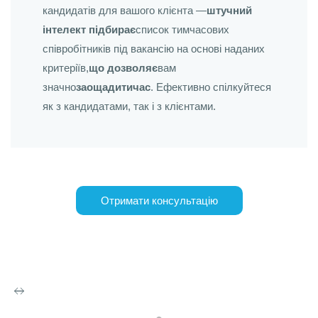
кандидатів для вашого клієнта —
штучний
інтелект підбирає
список тимчасових
співробітників під вакансію на основі наданих
критеріїв,
що дозволяє
вам
значно
заощадити
час
. Ефективно спілкуйтеся
як з кандидатами, так і з клієнтами.
Отримати консультацію
Zoho Workerly